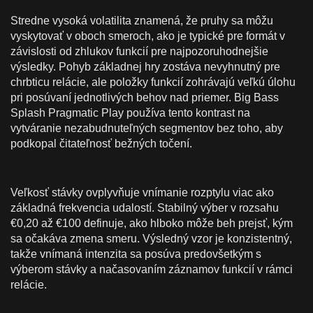
Stredne vysoká volatilita znamená, že pruhy sa môžu
vyskytovať v oboch smeroch, ako je typické pre formát v
závislosti od zhlukov funkcií pre najpozoruhodnejšie
výsledky. Pohyb základnej hry zostáva nevyhnutný pre
chrbticu relácie, ale položky funkcií zohrávajú veľkú úlohu
pri posúvaní jednotlivých behov nad priemer. Big Bass
Splash Pragmatic Play používa tento kontrast na
vytváranie nezabudnuteľných segmentov bez toho, aby
podkopal čitateľnosť bežných točení.
Veľkosť stávky ovplyvňuje vnímanie rozptylu viac ako
základná frekvencia udalostí. Stabilný výber v rozsahu
€0,20 až €100 definuje, ako hlboko môže beh prejsť, kým
sa očakáva zmena smeru. Výsledný vzor je konzistentný,
takže vnímaná intenzita sa posúva predovšetkým s
výberom stávky a načasovaním záznamov funkcií v rámci
relácie.