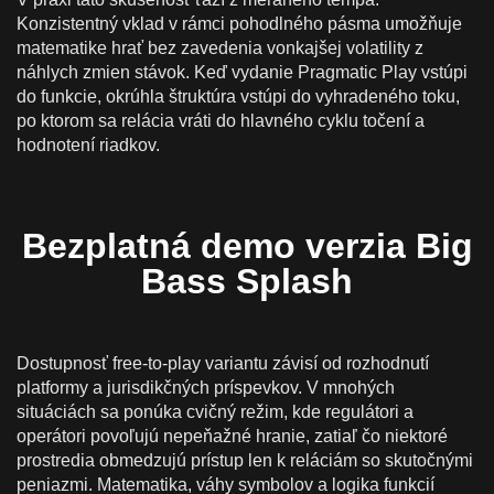
Konzistentný vklad v rámci pohodlného pásma umožňuje
matematike hrať bez zavedenia vonkajšej volatility z
náhlych zmien stávok. Keď vydanie Pragmatic Play vstúpi
do funkcie, okrúhla štruktúra vstúpi do vyhradeného toku,
po ktorom sa relácia vráti do hlavného cyklu točení a
hodnotení riadkov.
Bezplatná demo verzia Big
Bass Splash
Dostupnosť free-to-play variantu závisí od rozhodnutí
platformy a jurisdikčných príspevkov. V mnohých
situáciách sa ponúka cvičný režim, kde regulátori a
operátori povoľujú nepeňažné hranie, zatiaľ čo niektoré
prostredia obmedzujú prístup len k reláciám so skutočnými
peniazmi. Matematika, váhy symbolov a logika funkcií