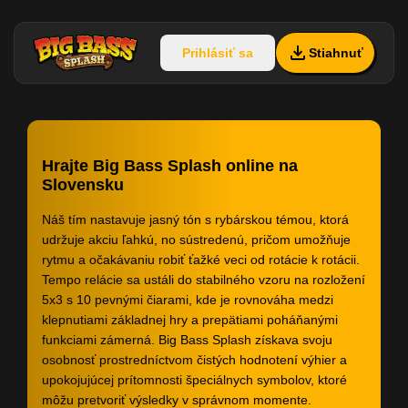
Prihlásiť sa
Stiahnuť
Hrajte Big Bass Splash online na
Slovensku
Náš tím nastavuje jasný tón s rybárskou témou, ktorá
udržuje akciu ľahkú, no sústredenú, pričom umožňuje
rytmu a očakávaniu robiť ťažké veci od rotácie k rotácii.
Tempo relácie sa ustáli do stabilného vzoru na rozložení
5x3 s 10 pevnými čiarami, kde je rovnováha medzi
klepnutiami základnej hry a prepätiami poháňanými
funkciami zámerná. Big Bass Splash získava svoju
osobnosť prostredníctvom čistých hodnotení výhier a
upokojujúcej prítomnosti špeciálnych symbolov, ktoré
môžu pretvoriť výsledky v správnom momente.