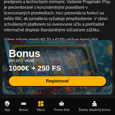
predpismi a technickými normami. Vydanie Pragmatic Play
je prezentované s konzistentnými pravidlami v
licencovaných prostrediach, hoci prezentácia funkcií sa
môže líšiť, ak jurisdikcia vyžaduje prispôsobenie. V rámci
schválených platforiem sú overovanie účtu a prehľadné
informačné displeje štandardnými súčasťami zážitku.
Výber stávok medzi €0,20 a €100 udržuje herný štýl
prispôsobiteľný rôznym stratégiám bankrollu. Vďaka 10
Bonus
pevným linkám je pokrytie liniek jednoduché, zatiaľ čo
dĺžka relácie môže byť formovaná stabilným stávkovaním a
pre prvý vklad
jasným rozpočtovým plánom. Big Bass Splash zachováva
1000€ + 250 FS
ostrú sadu pravidiel a hierarchiu viditeľných symbolov,
takže aj v segmentoch s vyššou intenzitou zostáva
hodnotenie transparentné.
Registrovať
App
Bonus
Menu
Promo Kód
Žiadny vkladový bonus