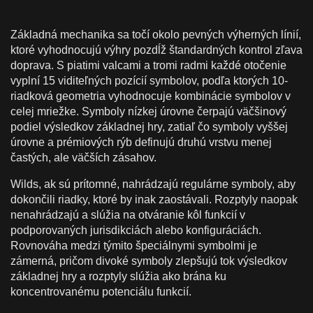
Základná mechanika sa točí okolo pevných výherných línií,
ktoré vyhodnocujú výhry pozdĺž štandardných kontrol zľava
doprava. S piatimi valcami a tromi radmi každé otočenie
vyplní 15 viditeľných pozícií symbolov, podľa ktorých 10-
riadková geometria vyhodnocuje kombinácie symbolov v
celej mriežke. Symboly nízkej úrovne čerpajú väčšinový
podiel výsledkov základnej hry, zatiaľ čo symboly vyššej
úrovne a prémiových rýb definujú druhú vrstvu menej
častých, ale väčších zásahov.
Wilds, ak sú prítomné, nahrádzajú regulárne symboly, aby
dokončili riadky, ktoré by inak zaostávali. Rozptyly naopak
nenahrádzajú a slúžia na otváranie kôl funkcií v
podporovaných jurisdikciách alebo konfiguráciách.
Rovnováha medzi týmito špeciálnymi symbolmi je
zámerná, pričom divoké symboly zlepšujú tok výsledkov
základnej hry a rozptyly slúžia ako brána ku
koncentrovanému potenciálu funkcií.