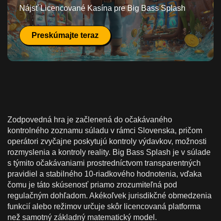
Nájsť Licencované Kasína pre Big Bass Splash
Preskúmajte teraz
Zodpovedná hra je začlenená do očakávaného
kontrolného zoznamu súladu v rámci Slovenska, pričom
operátori zvyčajne poskytujú kontroly výdavkov, možnosti
rozmyslenia a kontroly reality. Big Bass Splash je v súlade
s týmito očakávaniami prostredníctvom transparentných
pravidiel a stabilného 10-riadkového hodnotenia, vďaka
čomu je táto skúsenosť priamo zrozumiteľná pod
regulačným dohľadom. Akékoľvek jurisdikčné obmedzenia
funkcií alebo režimov určuje skôr licencovaná platforma
než samotný základný matematický model.