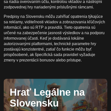
sa riadia overovaním účtu, kontrolou vkladov a nástrojmi
zodpovednej hry nariadenými príslušnými rámcami.
Predpisy na Slovensku môžu zahŕňať opatrenia týkajúce
sa reklamy, viditeľnosti vkladov a zobrazovania kľúčových
informácií, ako sú RTP a pravidlá. Tieto opatrenia sú
určené na zabezpečenie jasnosti výsledkov a na podporu
informovanej účasti. Keď je dodávaná lokálne
autorizovanými platformami, technické parametre hry
zostávajú konzistentné, zatiaľ čo funkcie môžu byť
prispôsobené, ak špecifická sada pravidiel vyžaduje
zmeny v prezentácii bonusov alebo prístupe.
Hrať Legálne na
Slovensku