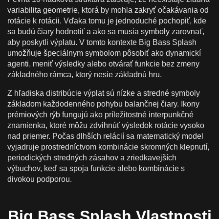
variabilita geometrie, ktorá by mohla zakryť očakávania od
rotácie k rotácii. Vďaka tomu je jednoduché pochopiť, kde
sa budú čiary hodnotiť a ako sa musia symboly zarovnať,
aby poskytli výplatu. V tomto kontexte Big Bass Splash
umožňuje špeciálnym symbolom pôsobiť ako dynamickí
agenti, meniť výsledky alebo otvárať funkcie bez zmeny
základného rámca, ktorý nesie základnú hru.
Z hľadiska distribúcie výplat sú nízke a stredné symboly
základom každodenného pohybu balančnej čiary. Ikony
prémiových rýb fungujú ako príležitostné interpunkčné
znamienka, ktoré môžu zdvihnúť výsledok rotácie vysoko
nad priemer. Počas dlhších relácií sa matematický model
vyjadruje prostredníctvom kombinácie skromných klepnutí,
periodických stredných zásahov a zriedkavejších
výbuchov, keď sa spoja funkcie alebo kombinácie s
divokou podporou.
Big Bass Splash Vlastnosti