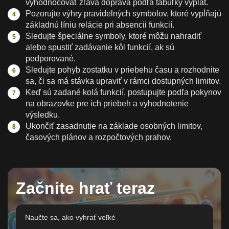
vyhodnocovať zľava doprava podľa tabuľky výplat.
Pozorujte výhry pravidelných symbolov, ktoré vypĺňajú
základnú líniu relácie pri absencii funkcií.
Sledujte špeciálne symboly, ktoré môžu nahradiť
alebo spustiť zadávanie kôl funkcií, ak sú
podporované.
Sledujte pohyb zostatku v priebehu času a rozhodnite
sa, či sa má stávka upraviť v rámci dostupných limitov.
Keď sú zadané kolá funkcií, postupujte podľa pokynov
na obrazovke pre ich priebeh a vyhodnotenie
výsledku.
Ukončiť zasadnutie na základe osobných limitov,
časových plánov a rozpočtových prahov.
Začnite hrať teraz
Naučte sa, ako vyhrať veľké