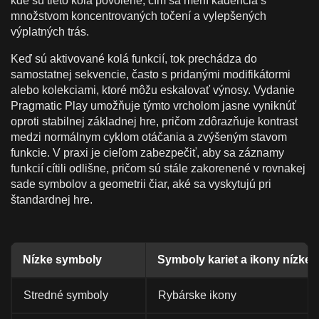
kde sú tieto kolá povolené, čím sa mení kadencia s
množstvom koncentrovaných točení a vylepšených
výplatných trás.
Keď sú aktivované kolá funkcií, tok prechádza do
samostatnej sekvencie, často s pridanými modifikátormi
alebo kolekciami, ktoré môžu eskalovať výnosy. Vydanie
Pragmatic Play umožňuje týmto vrcholom jasne vyniknúť
oproti stabilnej základnej hre, pričom zdôrazňuje kontrast
medzi normálnym cyklom otáčania a zvýšeným stavom
funkcie. V praxi je cieľom zabezpečiť, aby sa záznamy
funkcií cítili odlišne, pričom sú stále zakorenené v rovnakej
sade symbolov a geometrii čiar, aké sa vyskytujú pri
štandardnej hre.
Nízke symboly
Symboly kariet a ikony nízkej
Stredné symboly
Rybárske ikony