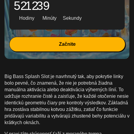
52
12
37
Hodiny
Minúty
Sekundy
Začnite
Big Bass Splash Slot je navrhnutý tak, aby pokrytie linky
bolo pevné, čo znamená, že nie je potrebná žiadna
manuálna aktivácia alebo deaktivácia výherných línií. To
udržuje rozhranie čisté a zaisťuje, že každé otočenie nesie
identickú geometriu čiary pre kontroly výsledkov. Základná
hra zostáva stabilnou kotvou zážitku, zatiaľ čo funkcie
pridávajú variabilitu a vytvárajú zhustené behy potenciálu v
krátkych oknách.
V praxi táto skúsenosť ťaží z meraného tempa.