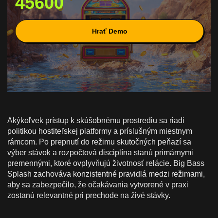
45600
Hrať Demo
Akýkoľvek prístup k skúšobnému prostrediu sa riadi
politikou hostiteľskej platformy a príslušným miestnym
rámcom. Po prepnutí do režimu skutočných peňazí sa
výber stávok a rozpočtová disciplína stanú primárnymi
premennými, ktoré ovplyvňujú životnosť relácie. Big Bass
Splash zachováva konzistentné pravidlá medzi režimami,
aby sa zabezpečilo, že očakávania vytvorené v praxi
zostanú relevantné pri prechode na živé stávky.