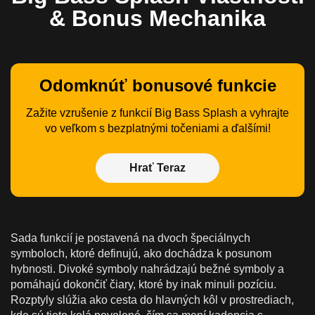
& Bonus Mechanika
Odomknúť bonusové funkcie
Zažite vzrušenie z funkcií Big Bass Splash a vyhrajte
vo veľkom s bezplatnými točeniami a ďalšími!
Hrať Teraz
Sada funkcií je postavená na dvoch špeciálnych
symboloch, ktoré definujú, ako dochádza k posunom
hybnosti. Divoké symboly nahrádzajú bežné symboly a
pomáhajú dokončiť čiary, ktoré by inak minuli pozíciu.
Rozptyly slúžia ako cesta do hlavných kôl v prostrediach,