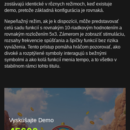
zostávajú identické v rôznych režimoch, keď existuje
demo, pretože základná konfigurácia je rovnaká.
Nepeňažný režim, ak je k dispozícii, môže predstavovať
celú sadu funkcií s rovnakým 10-riadkovým hodnotením a
rovnakým rozložením 5x3. Zámerom je zobraziť stimuláciu,
rozsahy frekvencie spúšťania a špičky funkcií bez rizika
vyváženia. Tento prístup pomáha hráčom pozorovať, ako
divoké a rozptýlené symboly interagujú s bežnými
symbolmi a ako kolá funkcií menia tempo, a to všetko v
stabilnom rámci tohto titulu.
Vyskúšajte Demo