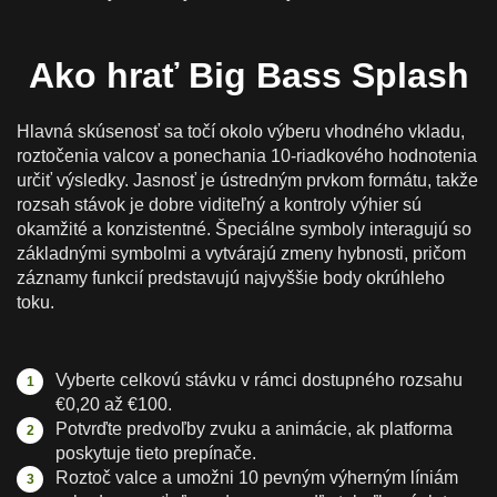
Ako hrať Big Bass Splash
Hlavná skúsenosť sa točí okolo výberu vhodného vkladu,
roztočenia valcov a ponechania 10-riadkového hodnotenia
určiť výsledky. Jasnosť je ústredným prvkom formátu, takže
rozsah stávok je dobre viditeľný a kontroly výhier sú
okamžité a konzistentné. Špeciálne symboly interagujú so
základnými symbolmi a vytvárajú zmeny hybnosti, pričom
záznamy funkcií predstavujú najvyššie body okrúhleho
toku.
Vyberte celkovú stávku v rámci dostupného rozsahu
€0,20 až €100.
Potvrďte predvoľby zvuku a animácie, ak platforma
poskytuje tieto prepínače.
Roztoč valce a umožni 10 pevným výherným líniám