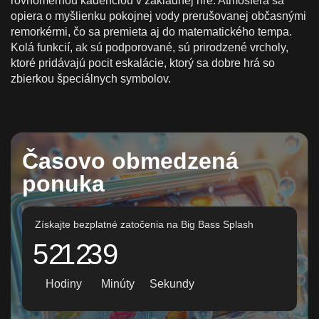
rovnomernou kadenciou v základnej hre. Atmosféra sa
opiera o myšlienku pokojnej vody prerušovanej občasnými
remorkérmi, čo sa premieta aj do matematického tempa.
Kolá funkcií, ak sú podporované, sú prirodzené vrcholy,
ktoré pridávajú pocit eskalácie, ktorý sa dobre hrá so
zbierkou špeciálnych symbolov.
Časovo obmedzená
ponuka
Získajte bezplatné zatočenia na Big Bass Splash
52
12
37
Hodiny
Minúty
Sekundy