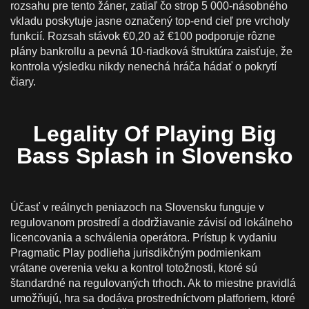
rozsahu pre tento žáner, zatiaľ čo strop 5 000-násobného
vkladu poskytuje jasne označený top-end cieľ pre vrcholy
funkcií. Rozsah stávok €0,20 až €100 podporuje rôzne
plány bankrollu a pevná 10-riadková štruktúra zaisťuje, že
kontrola výsledku nikdy nenechá hráča hádať o pokrytí
čiary.
Legality Of Playing Big
Bass Splash in Slovensko
Účasť v reálnych peniazoch na Slovensku funguje v
regulovanom prostredí a dodržiavanie závisí od lokálneho
licencovania a schválenia operátora. Prístup k vydaniu
Pragmatic Play podlieha jurisdikčným podmienkam
vrátane overenia veku a kontrol totožnosti, ktoré sú
štandardné na regulovaných trhoch. Ak to miestne pravidlá
umožňujú, hra sa dodáva prostredníctvom platforiem, ktoré