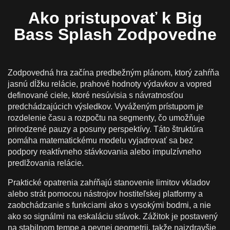
Ako pristupovať k Big
Bass Splash Zodpovedne
Zodpovedná hra začína predbežným plánom, ktorý zahŕňa
jasnú dĺžku relácie, prahové hodnoty výdavkov a vopred
definované ciele, ktoré nesúvisia s návratnosťou
predchádzajúcich výsledkov. Vyváženým prístupom je
rozdelenie času a rozpočtu na segmenty, čo umožňuje
prirodzené pauzy a posuny perspektívy. Táto štruktúra
pomáha matematickému modelu vyjadrovať sa bez
podpory reaktívneho stávkovania alebo impulzívneho
predlžovania relácie.
Praktické opatrenia zahŕňajú stanovenie limitov vkladov
alebo strát pomocou nástrojov hostiteľskej platformy a
zaobchádzanie s funkciami ako s vysokými bodmi, a nie
ako so signálmi na eskaláciu stávok. Zážitok je postavený
na stabilnom tempe a pevnej geometrii, takže najzdravšie