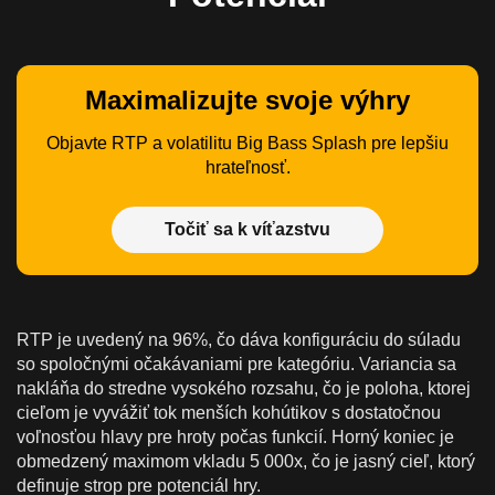
Maximalizujte svoje výhry
Objavte RTP a volatilitu Big Bass Splash pre lepšiu
hrateľnosť.
Točiť sa k víťazstvu
RTP je uvedený na 96%, čo dáva konfiguráciu do súladu
so spoločnými očakávaniami pre kategóriu. Variancia sa
nakláňa do stredne vysokého rozsahu, čo je poloha, ktorej
cieľom je vyvážiť tok menších kohútikov s dostatočnou
voľnosťou hlavy pre hroty počas funkcií. Horný koniec je
obmedzený maximom vkladu 5 000x, čo je jasný cieľ, ktorý
definuje strop pre potenciál hry.