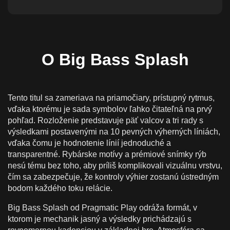
Big Bass Splash RTP, Volatilita & Max Win
Potenciál
Ako pristupovať k Big Bass Splash Zodpovedne
O Big Bass Splash
Hranie Big Bass Splash Online Za Skutočné
Peniaze Na Slovensku
Vklady, platby & Zodpovedná hra na Slovensku
Tento titul sa zameriava na priamočiary, prístupný rytmus,
vďaka ktorému je sada symbolov ľahko čitateľná na prvý
Mobilná verzia Big Bass Splash
pohľad. Rozloženie predstavuje päť valcov a tri rady s
výsledkami postavenými na 10 pevných výherných líniách,
vďaka čomu je hodnotenie línií jednoduché a
transparentné. Rybárske motívy a prémiové snímky rýb
nesú tému bez toho, aby príliš komplikovali vizuálnu vrstvu,
čím sa zabezpečuje, že kontroly výhier zostanú ústredným
bodom každého toku relácie.
Big Bass Splash od Pragmatic Play odráža formát, v
ktorom je mechanik jasný a výsledky prichádzajú s