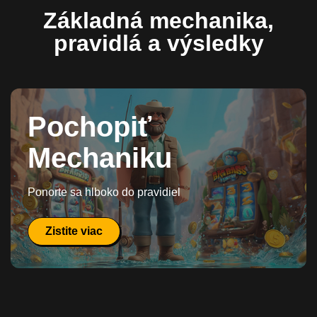
Základná mechanika,
pravidlá a výsledky
Pochopiť
Mechaniku
Ponorte sa hlboko do pravidiel
Zistite viac