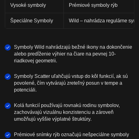
Vysoké symboly
Prémiové symboly rýb
Špeciálne Symboly
Wild – nahrádza regulárne sym
Symboly Wild nahrádzajú bežné ikony na dokončenie
alebo predĺženie výhier na čiare na pevnej 10-
riadkovej geometrii.
Symboly Scatter uľahčujú vstup do kôl funkcií, ak sú
povolené, čím vytvárajú zreteľný posun v tempe a
potenciáli.
Kolá funkcií používajú rovnakú rodinu symbolov,
zachovávajú vizuálnu konzistenciu a zároveň
umožňujú vyššie výplatné štruktúry.
Prémiové snímky rýb označujú nešpeciálne symboly