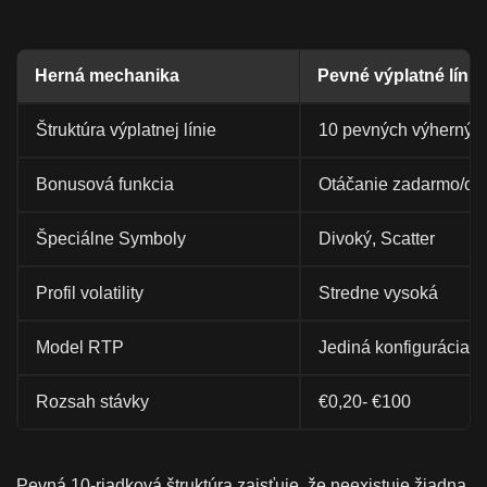
Herná mechanika
Pevné výplatné línie
Štruktúra výplatnej línie
10 pevných výherných 
Bonusová funkcia
Otáčanie zadarmo/obs
Špeciálne Symboly
Divoký, Scatter
Profil volatility
Stredne vysoká
Model RTP
Jediná konfigurácia 
Rozsah stávky
€0,20- €100
Pevná 10-riadková štruktúra zaisťuje, že neexistuje žiadna