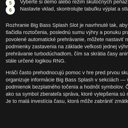
Vyberte si demo alebo režim skutočných peňazí v
Nastavte vklad, skontrolujte tabuľku výplat a st
Rozhranie Big Bass Splash Slot je navrhnuté tak, aby
tlačidla roztočenia, poslednú sumu výhry a ponuku pr
povolené automatické prehrávanie, môžete nastaviť m
podmienky zastavenia na základe veľkosti jednej výh
prehrávanie turbodúchadlom, čím sa skrátia časy anim
stále určené logikou RNG.
Hráči často prehodnocujú pomoc v hre pred prvou sk
organizuje informácie Big Bass Splash v sekciách — v
podmienok bezplatného točenia a hodnôt symbolov. Čí
ako sa symbol zberateľa správa, ktoré vylepšenia sú
Je to malá investícia času, ktorá môže zabrániť zmätk