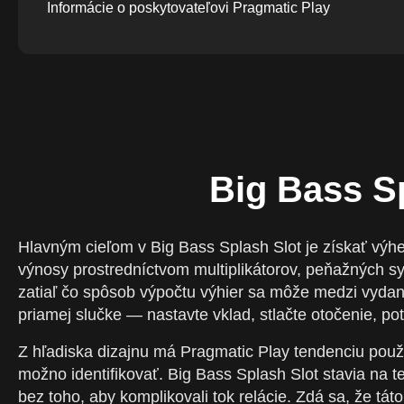
Informácie o poskytovateľovi Pragmatic Play
Bet365 Registrácia a vklady
Výherné kombinácie a výplaty
Hranie Big Bass Splash na Mobile
FAQ
Big Bass S
Hlavným cieľom v Big Bass Splash Slot je získať výh
výnosy prostredníctvom multiplikátorov, peňažných s
zatiaľ čo spôsob výpočtu výhier sa môže medzi vydania
priamej slučke — nastavte vklad, stlačte otočenie, p
Z hľadiska dizajnu má Pragmatic Play tendenciu používa
možno identifikovať. Big Bass Splash Slot stavia na
bez toho, aby komplikovali tok relácie. Zdá sa, že t