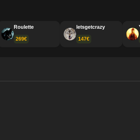
Roulette
letsgetcrazy
269€
147€