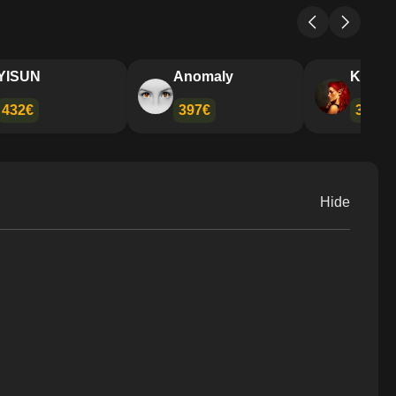
YISUN
Anomaly
Khan
432€
397€
344€
Hide