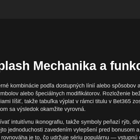
plash Mechanika a funkc
erné kombinácie podľa dostupných línií alebo spôsobov
ymbolov alebo špeciálnych modifikátorov. Rozloženie be
mi líšiť, takže tabuľka výplat v rámci titulu v Bet365 z
otom sa výsledok okamžite vyrovná.
ť intuitívnu ikonografiu, takže symboly peňazí rýb, divo
 tejto jednoduchosti zavedením vylepšení pred bonusom 
áto rovnováha je to, čo udržuje sériu populárnu — vstup