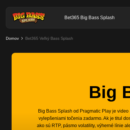
Bet365 Big Bass Splash
Domov
Bet365 Veľký Bass Splash
Big 
Big Bass Splash od Pragmatic Play je video 
vylepšeniami točenia zadarmo. Ak je titul d
ako sú RTP, pásmo volatility, výherné línie a