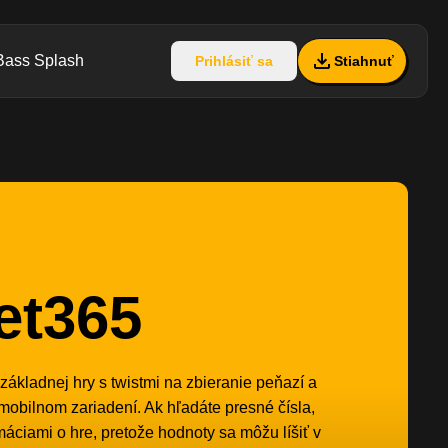
 Bass Splash
Prihlásiť sa
Stiahnuť
et365
ákladnej hry s twistmi na zbieranie peňazí a
mobilnom zariadení. Ak hľadáte presné čísla,
máciami o hre, pretože hodnoty sa môžu líšiť v