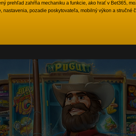
vedený prehľad zahŕňa mechaniku a funkcie, ako hrať v Bet365, m
, nastavenia, pozadie poskytovateľa, mobilný výkon a stručné č