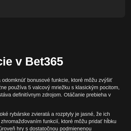
ie v Bet365
 a odomknúť bonusové funkcie, ktoré môžu zvýšiť
žne používa 5 valcový mriežku s klasickým pocitom,
ostáva definitívnym zdrojom. Otáčanie prebieha v
ké rybárske zvieratá a rozptyly je jasné, že ich
a zhromažďovaním funkcií, ktoré môžu pridať hĺbku
nú úroveň hry s dostatočnou podmienenou